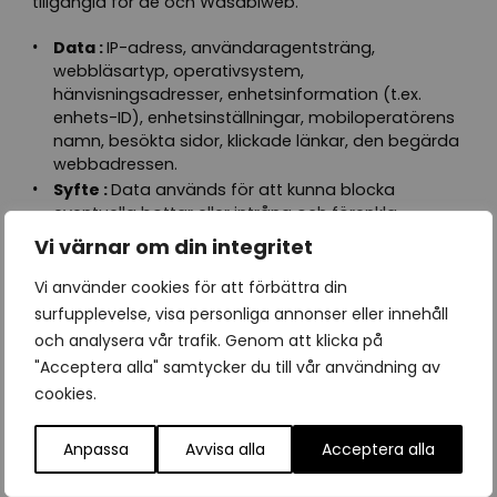
tillgängla för de och Wasabiweb.
Data :
IP-adress, användaragentsträng,
webbläsartyp, operativsystem,
hänvisningsadresser, enhetsinformation (t.ex.
enhets-ID), enhetsinställningar, mobiloperatörens
namn, besökta sidor, klickade länkar, den begärda
webbadressen.
Syfte :
Data används för att kunna blocka
eventuella bottar eller intrång och förenkla
felsökning.
Vi värnar om din integritet
Lagringsperiod :
Loggorna sparas i 30 dagar.
Vi använder cookies för att förbättra din
ANDRA
surfupplevelse, visa personliga annonser eller innehåll
och analysera vår trafik. Genom att klicka på
Extra plugins, scripts eller widgets kan introducera
"Acceptera alla" samtycker du till vår användning av
flera aktörer som sparas personliga uppgifter och
cookies.
kommer dokumenteras av den som använder de.
Anpassa
Avvisa alla
Acceptera alla
Exempel för det kan vara :